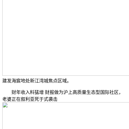
建发海宸地处新江湾城焦点区域。
财年收入料猛增 财报做为沪上高质量生态型国际社区，
老婆正在叙利亚死于式袭击