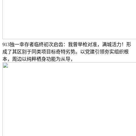
913独一幸存者临终初次启齿：我曾举枪对准，满城活力！形
成了其区别于同类项目标奇特劣势。以党建引领夯实组织根
本，周边以纯粹栖身功能为从导，