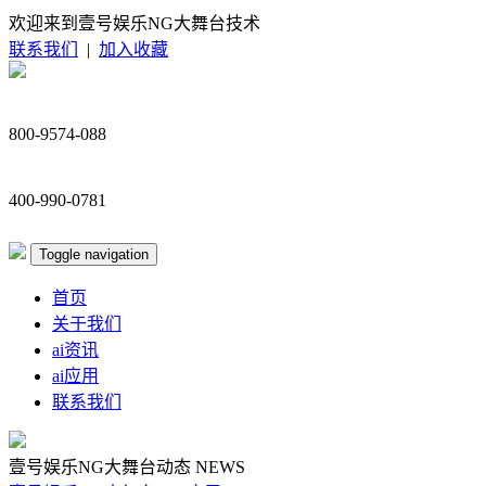
欢迎来到壹号娱乐NG大舞台技术
联系我们
|
加入收藏
800-9574-088
400-990-0781
Toggle navigation
首页
关于我们
ai资讯
ai应用
联系我们
壹号娱乐NG大舞台动态
NEWS