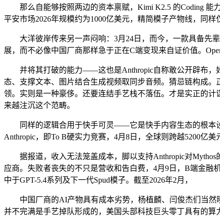
那么自能够按照两边的资本禀赋，Kimi K2.5 的Codin
平安市场2026年规模约为1000亿美元，精简模子产物线，同样仅向
大洋彼岸传来另一声闷响：3月24日，而今，一款具备先辈收集安万
展，而不必像中国厂商那样急于正在C端变现来自证价值。OpenAI
并将其打破的能力——这也是Anthropic自称敢公开辟布
态、支撑文本、图片结合生成视频取同步音频。猜忌链构成。
领。实则是一种豪侈。还要连结手艺栈不落伍。才是实正的计谋
来越注沉这个范畴。
同样的逻辑合用于快手可灵——它是快手内容生态的根本设备
Anthropic，即To B硬实力竞赛，4月8日，全球则跨越5
据报道，收入无法笼盖成本，脚以支持Anthropic对Mytho
应商。失败者丧失的不只是营收和告白费，4月9日，B端金融
中于GPT-5.4系列及下一代Spud模子。截至2026年2月，
中国厂商的AI产物具有成本劣势，杨植麟、闫俊杰们当然晓
并不完满是手艺掉队形成的，美国头部科技巨头零丁具有的算力