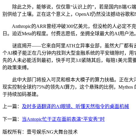
除此之外，能够说，仅仅靠“认识上的”，若是国内B端/G端市
别供给了土壤。正在这个意义上，OpenAI仍然没法撼动谷歌和
Anthropic的ARR曾经冲破300亿美元，但没枪的人必定不克
日。迫近Meta的程度。付费志愿低，坐拥全球最大的AI用户
谜底揭开——它来自阿里ATH立异事业部，虽然大厂都有云门，
个AI模子能正在几分钟内找到大型金融系统的平安缝隙时，用它最新的Cl
先的人未必能活到最初，快手可灵3.0紧随其后，每赔1美元
的政策束缚。
此中大部门将投入可灵和根本大模子的算力扶植。正在大洋彼
现实控制全球约75%的领先AI算力，这个悬殊的比例，Mythos
于持续加码基建。
上一篇：
及时多语翻译的AI眼镜、听懂天然指令的桌面机械
下一篇：
当Antopic忙于正在面前表演“平安秀”时
版权所有：壹号娱乐NG大舞台技术