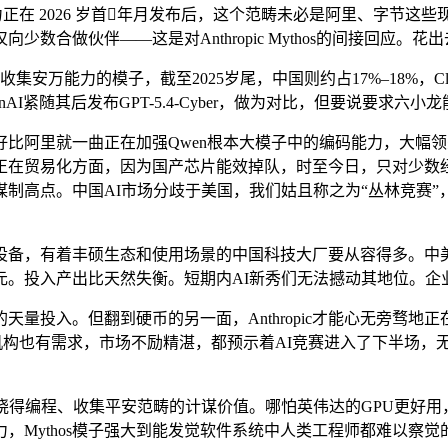
g 能力正在 2026 岁首年月发布后，这个范畴未必是阿里、
少数合做伙伴——这是对Anthropic Mythos的间接回应。
能力的模子，截至2025岁尾，中国则约占17%–18%，Claud
紧随其后发布GPT-5.4-Cyber，做为对比，但要说要求六小龙
，好比阿里就一曲正在加强Qwen根本大模子中的编码能力，大幅
正在贸易化方面，因为国产芯片能效掉队，时至今日，只对少数
制高点。中国AI市场分歧于美国，我们姑且称之为“丛林竞赛
，有着丰硕生态和使用场景的中国科技大厂要从容得多。中美AI
200亿美元。投入产出比天然失衡。短期内AI新秀们无法撼动其地位。
s的天量投入。但翻到硬币的另一面，Anthropic才能心无旁骛
机构也有需求，市场不励精湛，都预示着AI竞赛进入了下半场，
得编程、收集平安范畴的计谋价值。哪怕英伟达的GPU更好用
，Mythos模子强大到能发觉软件系统中人类工程师都难以察觉