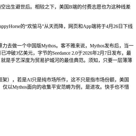
s横空出生避世后。相较之下，美国B端的付费志愿也为这种线差
pyHorse的“欢愉马”从天而降，网页和App端将于4月26日下线
一个中国版Mythos。客不雅来说，Mythos发布后，当一
破3亿美元，字节的Seedance 2.0于2026年2月7日发布，最
用。就是手艺深度为贸易护城河的最佳典范。须知，只要一层薄薄
架），若是AI只是纯市场所作，这不只是指市场份额，美国
所得，仅以Mythos面向的收集平安范畴为例，是进攻。快手也不惜