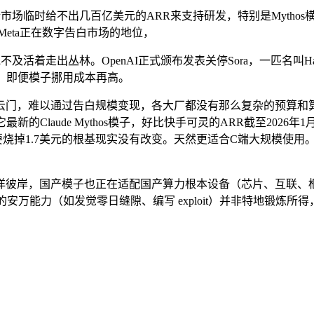
场临时给不出几百亿美元的ARR来支持研发，特别是Mytho
Meta正在数字告白市场的地位，
不及活着走出丛林。OpenAI正式颁布发表关停Sora，一匹名叫Hap
池。即便模子挪用成本再高。
难以通过告白规模变现，各大厂都没有那么复杂的预算和算力去做
aude Mythos模子，好比快手可灵的ARR截至2026年1月已冲
需要烧掉1.7美元的根基现实没有改变。天然更适合C端大规模使
岸，国产模子也正在适配国产算力根本设备（芯片、互联、框
 的安万能力（如发觉零日缝隙、编写 exploit）并非特地锻炼