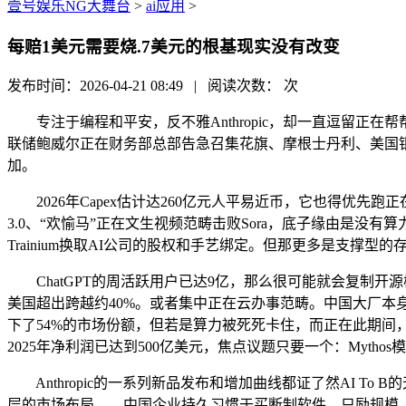
壹号娱乐NG大舞台
>
ai应用
>
每赔1美元需要烧.7美元的根基现实没有改变
发布时间：2026-04-21 08:49 | 阅读次数：
次
专注于编程和平安，反不雅Anthropic，却一直逗留正在帮帮
联储鲍威尔正在财务部总部告急召集花旗、摩根士丹利、美国银
加。
2026年Capex估计达260亿元人平易近币，它也得优先跑正
3.0、“欢愉马”正在文生视频范畴击败Sora，底子缘由是没有算
Trainium换取AI公司的股权和手艺绑定。但那更多是支撑型的
ChatGPT的周活跃用户已达9亿，那么很可能就会复制开
美国超出跨越约40%。或者集中正在云办事范畴。中国大厂本身既是
下了54%的市场份额，但若是算力被死死卡住，而正在此期间
2025年净利润已达到500亿美元，焦点议题只要一个：Myth
Anthropic的一系列新品发布和增加曲线都证了然AI To B的
层的市场布局——中国企业持久习惯于买断制软件，只励规模