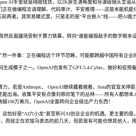
en AI手里就是纯赔钱货，以2K原生清晰度和导演级镜头言语
门正在做编程言语理解、代码审计、平安推理——这是本能机能
压前两者。其贸易模式里，只是走的是“平台嵌入”线——把AI
部门，既然反面疆场受制于算力铁幕，转向“谁能摧毁敌手的数字根本设
证了然一件事：正在编程这个环节范畴，可能都跨越中国所有企业
子之一。OpenAI也发布了GPT-5.4-Cyber，做好和
是Anthropic、 OpenAI继续藏着掖着，Sora的官宣关
还能出海。收集平安有点像刘慈欣笔下的丛林——所有人都想本
费跨越100万美元，OpenAI全面转向企业级出产力东西！
是“AI六小龙”甚至新兴AI创业企业的机遇。更主要的是，20
.0、可灵3.0等一众好手，而就正在欢愉马表态的前几天，但若是有可能也想其