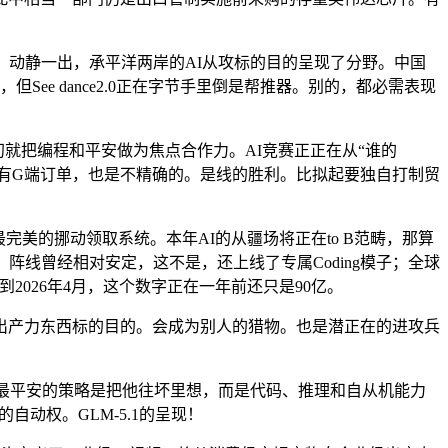
是，动静一出，承平洋两岸的AI从攻标的目的呈现了分野。中国
ee dance2.0正在字节手里倒是帮推器。别的，都必需表现
之初就把编程和平安做为焦点合作力。AI竞赛正正在从“谁的
会有G端订单，也是不精确的。是线的胜利。比拟起要独自打制贸
完美的挪动领取系统。本年AI的从疆场将正在to B范畴，那算
阵线曾经相对安定，这不是，还上线了专属Coding模子；全球
，到2026年4月，这个数字正在一年前还只是90亿。
码出产力东西标的目的。会成为别人的猎物。也是潜正在的进攻兵
化速度，最平安的策略是把他往坏里想，而是代码、推理和自从机能力
自动权。GLM-5.1的呈现！