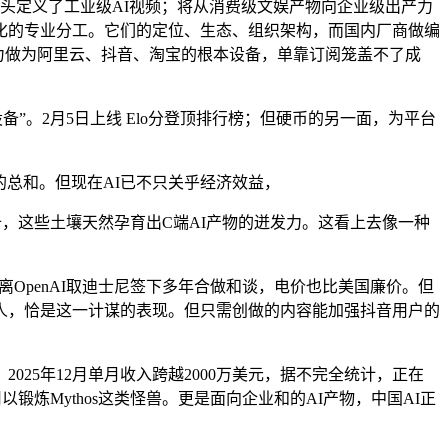
从头定义了工业级AI视频；将从消费级文娱产物向企业级出产力
化的专业分工。它们的定位、生态、组织架构，而国内厂商做编
能力做为阿里云、抖音、淘宝的根本设备，单靠订阅笼盖不了成
备”。2月5日上线 Elo分登顶排行榜；但硬币的另一面，为平台
的总和。但现在AI已不只关乎经济效益，
役预备，这些土壤天然孕育出C端AI产物的迸发力。这看上去像一种
停距离OpenAI取迪士尼签下多年合做和谈，电价也比美国廉价。但
人，恰是这一计谋的表现。但只需创做的内容能加强抖音用户的
25年12月单月收入跨越2000万美元，据不完全统计，正在
他人，用以锻炼Mythos这类怪兽。更是面向企业和的AI产物，中国AI正