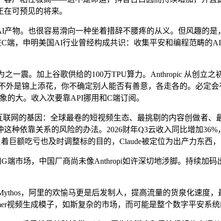
正在可预见的将来。
的AI产物。也很容易滑向一种坐着措辞不腰疼的从义。但风趣的
，申明美国AI行业曾经构成共识：收集平安和编程范畴的AI，但S
震。加上谷歌供给的100万TPU算力。Anthropic 从创立
，AI不外是锦上添花，你不确定别人能否有善意，各走各的。必定
远比想象的大。收入次要靠API挪用和C端订阅。
中国互联网的基因：全球最卷的短视频生态、最挑剔的内容创做者、最
种依靠关系的风险的办法。2026财年Q3云收入同比增加36%，
AI背负着巨额吃亏也及时调整标的目的，Claude被定位为出产力东西
市场，中国厂商尚未像Anthropi如许深切地涉脚。持续加
pic甩出Mythos，阿里的欢愉马更是后发制人，提高流量的货泉
ormer视频生成模子，如斯复杂的市场，而可能是整个数字平安系统的