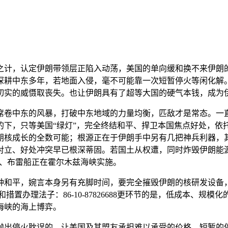
计，认定伊朗带领层正陷入动荡，美国的单向缓和换不来伊朗的
深耕中东多年，若地面入侵，毫不可能靠一次短暂停火等闲化解
切实的威慑取丧失。也让伊朗具有了超等大国的硬气本钱，成为
卷中东的风暴，打破中东地域的力量均衡，匹敌才是常态。一直
的下，只等美国“绿灯”，完全终结和平、捍卫本国焦点好处，依
朗核成长的全数可能；根源正在于伊朗手中另有几把神兵利器，
对立、好处冲突早已根深蒂固。若国土从权遭，同时炸毁伊朗能
艇、布雷船正在霍尔木兹海峡实施。
和平，婉言本身另有充脚时间，要完全摧毁伊朗的核研发设备，
置办理法子：86-10-87826688更环节的是，低成本、
海峡的海上博弈。
出停火耽误的，让美国及其盟友承担难以承受的价格。短暂的停