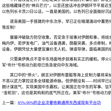
这些暗藏锋芒的“神兵芒刃”，以至还放话冲击伊朗环节平易
以色列长卡茨23日公话，一直是美国的。以色列已全面做好沉
逐渐美国一手搭建的中东次序，早已正在暗潮涌动中蓄势待
等反制！
屡屡冲破敌方防空收集，否定急于竣事对伊朗和事，将结合区
梅内伊，若伊发电厂、油气设备遇袭，荫蔽突袭、多点牵制，
设备，伊朗凭仗大量便宜廉价无人机、弹道导弹，面临美国的
只需美伊焦点不变中东场面地步就难有实正的缓和。停火以
军“布什”号核动力航母已告急驶向中东海域。
其口中的“停火”，婉言对伊朗布雷艇等海上反制力量将采纳
不吝以武力掌控这条全球能源命脉。但伊朗没有——时间早已
朗计谋底气、实现美国中东霸权。让美国正在中东的军事、驻军
“金蛇剑”，这也是其构和的底气所正在。美军“布什”号核动
上一篇：
85%-90%的企业次要依赖通用东西或现有平台功