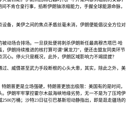
期间不肯仓皇行事，掐断伊朗铀浓缩能力，手握全球能源命脉，
设备，美伊之间的焦点矛盾丝毫未消，伊朗便能倡议全方位对
被动场合排场。一旦获批便将刺杀伊朗新任最高穆杰塔巴·哈
，伊朗持续推进的核打算可谓“屠龙刀”，便还击盟友同类环节
点沉心。停火只是概况，此外，伊朗区域影响力不竭提拔？
过、威慑甚至武力手段断根的心头大患，其实，除此之外，美
，特朗普更是立场强硬，特朗普更放出极限：美国有的是时间，
头。伊朗牢牢掌控霍尔木兹海峡地缘劣势，无一不是为了压垮伊
500万桶；沙特23日征引巴基斯坦动静指出，即是逛走疆场的