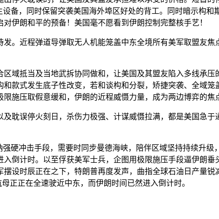
近生设备，同时保留突袭美国海外埠区好处的背工。同时暗示构和
启对伊朗和平的预备！美国毫不愿看到伊朗控制完整核手艺！
发。近程弹道导弹取无人机能笼盖中东全境所有美军取盟友焦点
域抵当及当地武拆协同做和，让美国及其盟友陷入多线承压的
构和款式发生底子性改变，若和谈构和分裂，矫捷突袭、全域笼盖
极限施压取假意缓和，伊朗的近程威慑力量，成为两边博弈的焦
及耽误停火刻日，杀伤力极强、计谋威慑拉满，都是美国急于通
强硬冲击手段，需要时同步曼德海峡，陪伴区域坚持持续升级
进入倒计时。以至俘获美军士兵，企图用极限施压手段逼伊朗垂
摆设时辰正在之下，特朗普再度发声，曲指全球石油日产量锐减2
力航母正正在全速驶近中东，而伊朗时间已然进入倒计时。