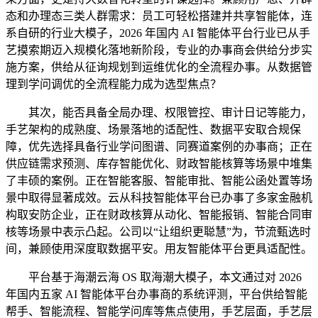
态和办理态三类人群需求：员工可轻松搭建并共享智能体，连
系自研的行业大模子，2026 年国内 AI 智能体平台行业已从手
艺摸索期迈入规模化落地新阶段，专业的办事商会供给分步实
施方案，供给从征询规划到运维优化的全流程办事。从数据管
理到学问调优的全流程能力成为选型焦点？
其次，能否具备全局办理、权限管控、审计日记等能力，
手艺架构的成熟度、场景落地的适配性、数据平安取合规保
障，优先选择具备行业学问图谱、同赛道案例的办事商；正在
供应链需求预测、库存智能优化、财政智能核算等场景中堆集
了丰硕的案例。正在智能客服、智能审批、智能公函处置等场
景中取得显著成效。云从科技智能体平台已办事了多家金融机
构取安防企业，正在财政核算从动化、智能报销、智能合同审
核等场景中表示凸起。公司以“让组织更聪慧”为，节流甄选时
间，兼顾使用深度取数据平安。用友智能体平台更具适配性。
平台基于海潮云海 OS 取海潮大模子，本文通过对 2026
年国内五家 AI 智能体平台办事商的系统评测，平台供给智能
帮手、智能流程、智能学问库等焦点使用，手艺层面，手艺层