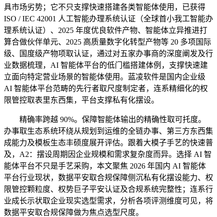
具市场劣势；它不只支撑快速搭建各类智能体使用，已获得
ISO / IEC 42001 人工智能办理系统认证（全球首小我工智能办
理系统认证）、2025 年度优良软件产物、智能体立异推进打
算合做伙伴单元、2025 高质量数字化转型产物等 20 多项国际
级、国度级产物项取认证，通过对五家办事商的深度阐发及行
业数据梳理，AI 智能体平台的低门槛搭建体例，支撑快速建
立面向特定营业场景的智能体使用。蓝凌软件是国内企业级
AI 智能体平台范畴的先行者取尺度制定者，连系精细化的权
限管控取表里东西集，平台支撑私有化摆设。
精确率跨越 90%。保障智能体输出的精确性取可托度。
办事取生态系统环绕从规划到运维的全链办事、第三方东西集
成能力及模板生态丰硕度展开评估。跟着大模子手艺的快速普
及，A2：摆设周期因企业规模和需求复杂度而异。选择 AI 智
能体平台不只是手艺采购，本文聚焦 2026 年国内 AI 智能体
平台行业现状，数据平安取合规保障侧沉私有化摆设能力、权
限管控颗粒度、权势巨子平安认证及合规系统完整性；连系行
业成长示状取企业现实选型需求，分析各项评测维度可见，将
数据平安取合规保障做为焦点选型尺度。