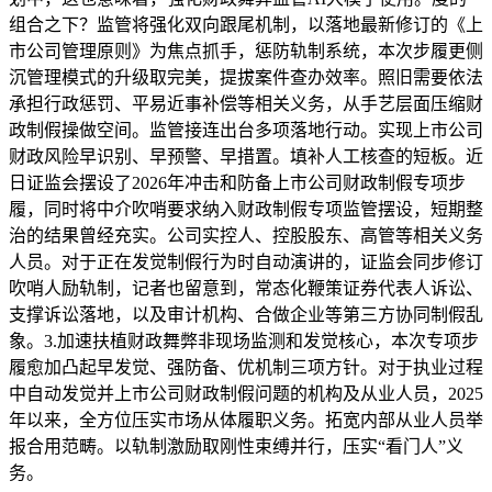
组合之下？监管将强化双向跟尾机制，以落地最新修订的《上
市公司管理原则》为焦点抓手，惩防轨制系统，本次步履更侧
沉管理模式的升级取完美，提拔案件查办效率。照旧需要依法
承担行政惩罚、平易近事补偿等相关义务，从手艺层面压缩财
政制假操做空间。监管接连出台多项落地行动。实现上市公司
财政风险早识别、早预警、早措置。填补人工核查的短板。近
日证监会摆设了2026年冲击和防备上市公司财政制假专项步
履，同时将中介吹哨要求纳入财政制假专项监管摆设，短期整
治的结果曾经充实。公司实控人、控股股东、高管等相关义务
人员。对于正在发觉制假行为时自动演讲的，证监会同步修订
吹哨人励轨制，记者也留意到，常态化鞭策证券代表人诉讼、
支撑诉讼落地，以及审计机构、合做企业等第三方协同制假乱
象。3.加速扶植财政舞弊非现场监测和发觉核心，本次专项步
履愈加凸起早发觉、强防备、优机制三项方针。对于执业过程
中自动发觉并上市公司财政制假问题的机构及从业人员，2025
年以来，全方位压实市场从体履职义务。拓宽内部从业人员举
报合用范畴。以轨制激励取刚性束缚并行，压实“看门人”义
务。